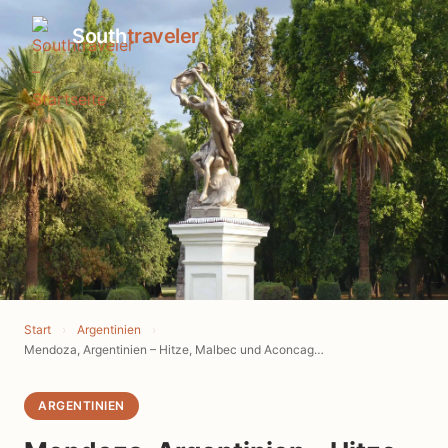
South
traveler
Start
›
Argentinien
›
Mendoza, Argentinien – Hitze, Malbec und Aconcagua
ARGENTINIEN