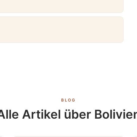
Hanse Merkur
BLOG
Alle Artikel über Bolivie
Tickets Bolivia