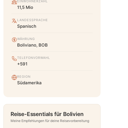
EINWOHNERZAHL
11,5 Mio
LANDESSPRACHE
Spanisch
WÄHRUNG
Boliviano, BOB
TELEFONVORWAHL
+591
REGION
Südamerika
Reise-Essentials für Bolivien
Meine Empfehlungen für deine Reisevorbereitung