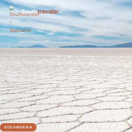
South
traveler
SÜDAMERIKA