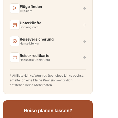
Flüge finden
→
Trip.com
Unterkünfte
→
Booking.com
Reiseversicherung
→
Hanse Merkur
Reisekreditkarte
→
Hanseatic GenialCard
* Affiliate-Links. Wenn du über diese Links buchst,
erhalte ich eine kleine Provision — für dich
entstehen keine Mehrkosten.
Reise planen lassen?