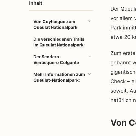
Inhalt
Der Queula
vor allem
Von Coyhaique zum
Queulat Nationalpark
Park inmit
etwa 20 k
Die verschiedenen Trails
im Queulat Nationalpark:
Zum ersten
Der Sendero
gebannt vo
Ventisquero Colgante
gigantisch
Mehr Informationen zum
Queulat-Nationalpark:
Check – ei
soweit. Au
natürlich n
Von C