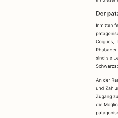
an diesem 
Der pat
Inmitten f
patagonis
Coigües, 
Rhababer m
sind sie L
Schwarzsp
An der Ran
und Zahlu
Zugang zu
die Möglic
patagonis