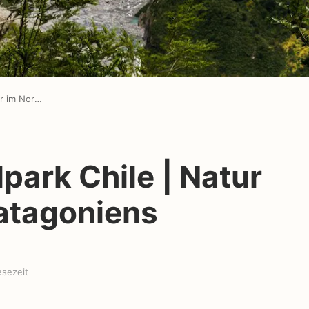
Queulat Nationalpark Chile | Natur pur im Norden Patagoniens
park Chile | Natur
atagoniens
esezeit