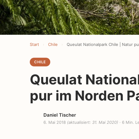
Start
›
Chile
›
CHILE
Queulat National
pur im Norden P
Daniel Tischer
6. Mai 2018
(aktualisiert: 31. Mai 2020)
· 6 Min. L