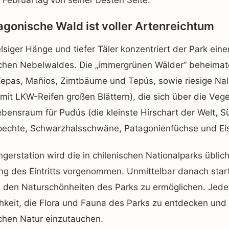
Februartag von seiner besten Seite.
agonische Wald ist voller Artenreichtum
elsiger Hänge und tiefer Täler konzentriert der Park eine
chen Nebelwaldes. Die „immergrünen Wälder“ beheima
Tepas, Mañios, Zimtbäume und Tepús, sowie riesige Nal
it LKW-Reifen großen Blättern), die sich über die Veg
ebensraum für Pudús (die kleinste Hirschart der Welt,
echte, Schwarzhalsschwäne, Patagonienfüchse und Eis
gerstation wird die in chilenischen Nationalparks übl
ng des Eintritts vorgenommen. Unmittelbar danach star
 den Naturschönheiten des Parks zu ermöglichen. Jede
hkeit, die Flora und Fauna des Parks zu entdecken und 
chen Natur einzutauchen.