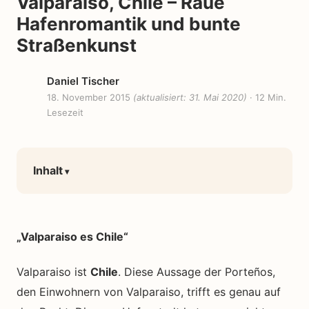
Valparaiso, Chile – Raue
Hafenromantik und bunte
Straßenkunst
Daniel Tischer
18. November 2015
(aktualisiert: 31. Mai 2020)
· 12 Min.
Lesezeit
Inhalt
„Valparaiso es Chile“
Valparaiso ist
Chile
. Diese Aussage der Porteño
s,
den Einwohnern von Valparaiso, trifft es genau auf