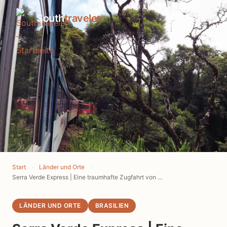
South
traveler
Start
›
Länder und Orte
›
Serra Verde Express | Eine traumhafte Zugfahrt von Curitiba nach Morretes im Süden Brasiliens
LÄNDER UND ORTE
BRASILIEN