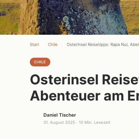
Start
›
Chile
›
CHILE
Osterinsel Reise
Abenteuer am E
Daniel Tischer
31. August 2025
· 10 Min. Lesezeit