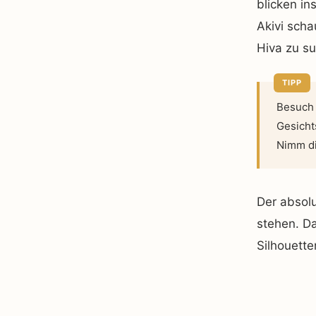
blicken in
Akivi sch
Hiva zu s
Besuch 
Gesicht
Nimm di
Der absol
stehen. Da
Silhouett