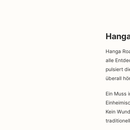
Hanga
Hanga Roa 
alle Entde
pulsiert d
überall hö
Ein Muss 
Einheimis
Kein Wunde
traditione